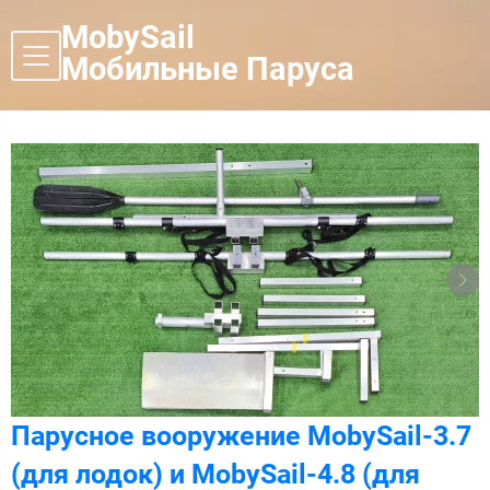
MobySail
Мобильные Паруса
Парусное вооружение MobySail-3.7
(для лодок) и MobySail-4.8 (для